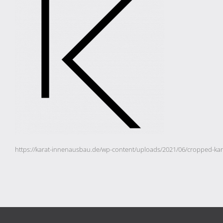
https://karat-innenausbau.de/wp-content/uploads/2021/06/cropped-kar