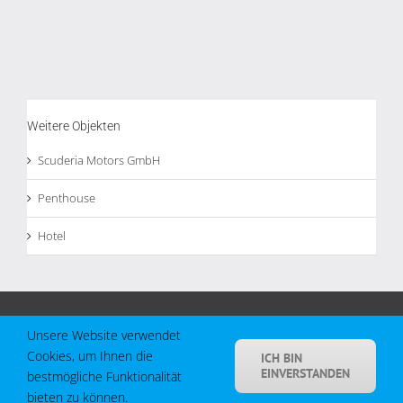
Weitere Objekten
Scuderia Motors GmbH
Penthouse
Hotel
© KARAT INNENAUSBAU -
2026 | All Rights Reserved |
Impressum
Unsere Website verwendet
Cookies, um Ihnen die
ICH BIN
Facebook
Instagram
EINVERSTANDEN
bestmögliche Funktionalität
bieten zu können.